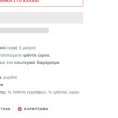
ΘΉΚΗ ΣΤΟ ΚΑΛΆΘΙ
ιού
(καφέ ή μαύρο)
αποσπώμενο
ιμάντα ώμου.
και ένα
εσωτερικό διαμέρισμα
s
χωράνε
cm
σης:
1x τσάντα εγγράφων, 1x ιμάντας ώμου
ΣΗ
ΣΤΟ
ΚΑΡΦΊΤΣΩΣΕ
TTERN
ΚΑΡΦΊΤΣΩΜΑ
TWITTER
ΣΤΟ
ΤΟΥΙΤΆΡΟΥΝ
PINTEREST