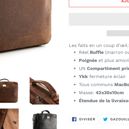
AJ
Les faits en un coup d'œil:
Réel
Buffle
(marron ou
Poignée
et plus amovi
UN
Compartiment prin
Ykk
fermeture éclair
Tous communs
MacB
Masse:
42x30x10cm
Étendue de la livrais
PARTAGER
DIVISER
GAZOUIL
SUR
FACEBOOK