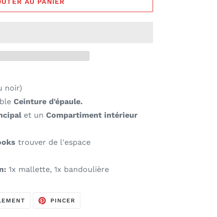
OUTER AU PANIER
 noir)
ble
Ceinture d'épaule.
cipal
et un
Compartiment intérieur
ooks
trouver de l'espace
on:
1x mallette, 1x bandoulière
TWEETER
PINCEUR
LEMENT
PINCER