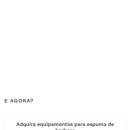
ESTE VÍDEO ESTÁ DISPONÍVEL
GRATUITAMENTE NA
ACADEMIA DA NAVALHA.
Inscreva-se agora para assistir a todos os vídeos da
Academia de navalhas de barbear.
E AGORA?
Adquira equipamentos para espuma de