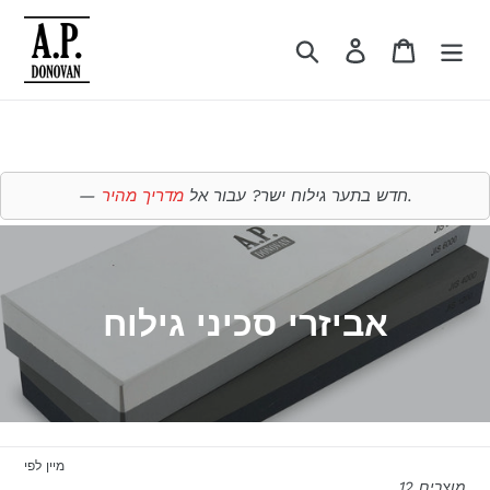
ללכת
ישירות
גלת קניות
התחברות
חיפוש
לתוכן
.
חדש בתער גילוח ישר? עבור אל
מדריך מהיר
א
אביזרי סכיני גילוח
ו
ס
ף
מיין לפי
:
12 מוצרים