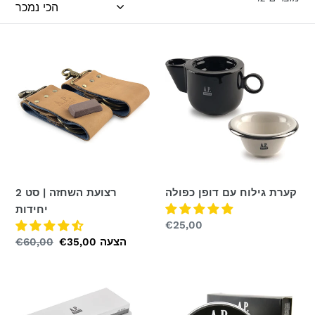
קערת
רצועת
גילוח
השחזה
עם
|
דופן
סט
כפולה
2
יחידות
קערת גילוח עם דופן כפולה
רצועת השחזה | סט 2
יחידות
מחיר
€25,00
רגיל
הצעה
פרס
€35,00
מחיר
€60,00
מיוחד
רגיל
סבון
סט
גילוח
אבני