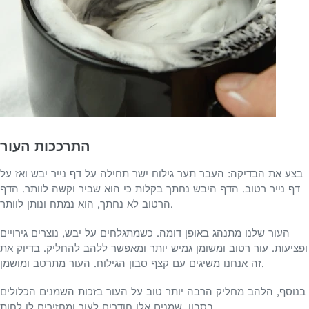
התרככות העור
בצע את הבדיקה: העבר תער גילוח ישר תחילה על דף נייר יבש ואז על
דף נייר רטוב. הדף היבש נחתך בקלות כי הוא שביר וקשה לוותר. הדף
הרטוב לא נחתך, הוא נמתח ונותן לוותר.
העור שלנו מתנהג באופן דומה. כשמתגלחים על יבש, נוצרים גירויים
ופציעות. עור רטוב ומשומן גמיש יותר ומאפשר ללהב להחליק. בדיוק את
זה אנחנו משיגים עם קצף סבון הגילוח. העור מתרטב ומושמן.
בנוסף, הלהב מחליק הרבה יותר טוב על העור בזכות השמנים הכלולים
בסבון. שמנים אלו חודרים לעור ומחזירים לו לחות.