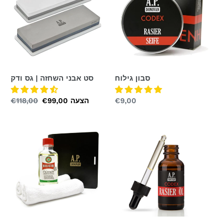
השחזה
|
גס
ודק
סבון גילוח
סט אבני השחזה | גס ודק
מחיר
€9,00
הצעה
פרס
€99,00
מחיר
€118,00
רגיל
מיוחד
רגיל
שמן
ערכת
גילוח
טיפוח
לתער
גילוח
ישר
עם
שמן
ומטלית