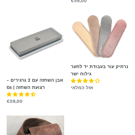
מחיר
€59,00
רגיל
נרתיק
אבן
עור
השחזה
בעבודת
עם
יד
2
לתער
גרגירים
גילוח
-
ישר
רצועת
נרתיק עור בעבודת יד לתער
השחזה
גילוח ישר
|
אבן השחזה עם 2 גרגירים -
גס
רצועת השחזה | גס
מחיר
אזל המלאי
רגיל
מחיר
€59,00
רגיל
LsOne
-
רצועת