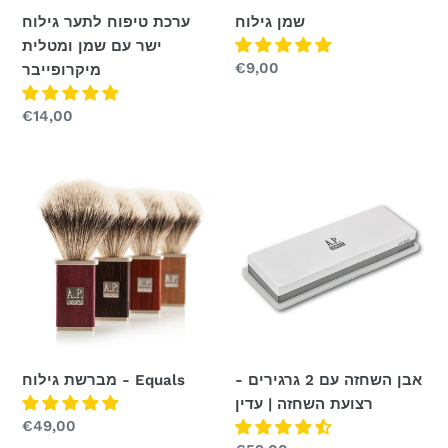
מיקרופייבר
שמן גילוח
ערכת טיפוח לתער גילוח
ישר עם שמן ומטלית
מחיר
€9,00
מיקרופייבר
רגיל
מחיר
€14,00
רגיל
אבן
מברשת
השחזה
גילוח
עם
-
Equals
2
גרגירים
-
רצועת
השחזה
|
מברשת גילוח - Equals
אבן השחזה עם 2 גרגירים -
עדין
רצועת השחזה | עדין
מחיר
€49,00
רגיל