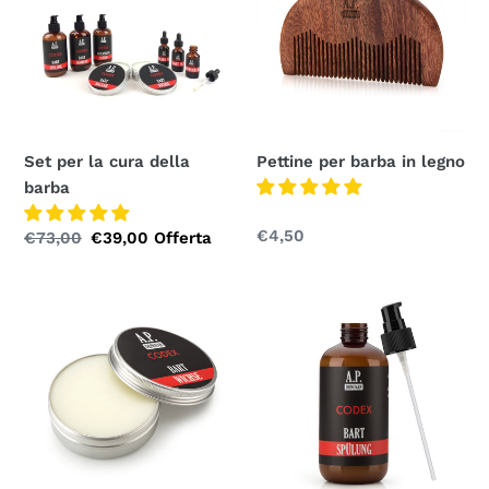
cura
in
della
legno
barba
Set per la cura della
Pettine per barba in legno
barba
Prezzo
€4,50
Prezzo
€73,00
Prezzo
€39,00
Offerta
normale
normale
speciale
Cera
Balsamo
per
per
barba
barba