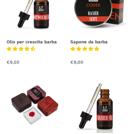
barba
n
e
:
Olio per crescita barba
Sapone da barba
Prezzo
€9,50
Prezzo
€9,00
normale
normale
Sapone
Olio
da
da
barba
barba
naturale