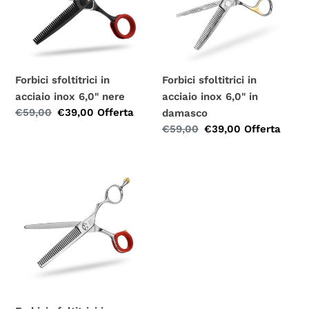
inox
inox
6,0"
6,0"
nere
in
damasco
Forbici sfoltitrici in
Forbici sfoltitrici in
acciaio inox 6,0" nere
acciaio inox 6,0" in
Prezzo
€59,00
Prezzo
€39,00
Offerta
damasco
normale
speciale
Prezzo
€59,00
Prezzo
€39,00
Offerta
normale
speciale
Forbici
sfoltitrici
in
acciaio
inox