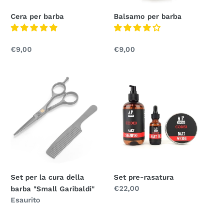
Cera per barba
Balsamo per barba
Prezzo
€9,00
Prezzo
€9,00
normale
normale
Set
Set
per
pre-
la
rasatura
cura
della
barba
"Small
Garibaldi"
Set pre-rasatura
Set per la cura della
Prezzo
€22,00
barba "Small Garibaldi"
normale
Prezzo
Esaurito
normale