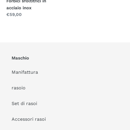
Forbici sfoltitrici in
acciaio inox
Prezzo
€59,00
normale
Maschio
Manifattura
rasoio
Set di rasoi
Accessori rasoi