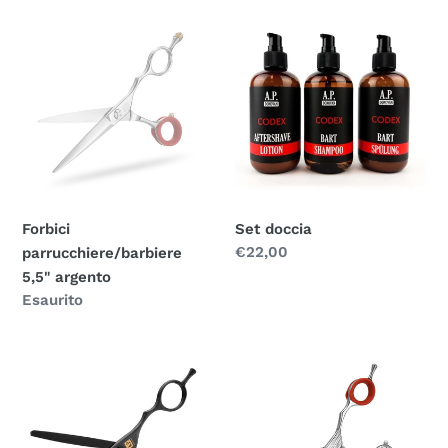
Forbici
Set
parrucchiere/barbiere
doccia
5,5"
argento
Forbici
Set doccia
Prezzo
€22,00
parrucchiere/barbiere
normale
5,5" argento
Prezzo
Esaurito
normale
Forbici
Forbici
sfoltitrici
sfoltitrici
in
in
acciaio
acciaio