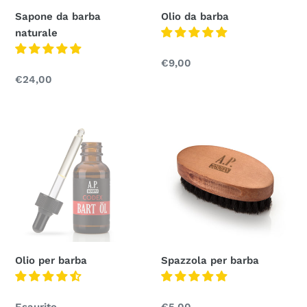
Sapone da barba
Olio da barba
naturale
Prezzo
€9,00
normale
Prezzo
€24,00
normale
Olio
Spazzola
per
per
barba
barba
Olio per barba
Spazzola per barba