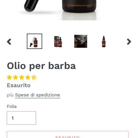
SLIDE
SLID
PRECEDENTE
SUCC
Olio per barba
Prezzo
Esaurito
normale
più
Spese di spedizione
Folla
ESAURITO