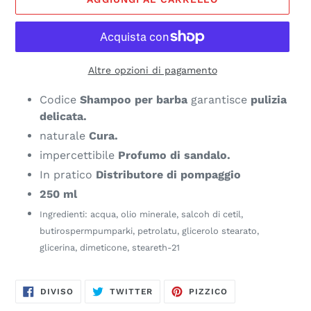
Altre opzioni di pagamento
Codice
Shampoo per barba
garantisce
pulizia
delicata.
naturale
Cura.
impercettibile
Profumo di sandalo.
In pratico
Distributore di pompaggio
250 ml
Ingredienti: acqua, olio minerale, salcoh di cetil,
butirospermpumparki, petrolatu, glicerolo stearato,
glicerina, dimeticone, steareth-21
CONDIVIDI
TWEET
PINNEST
DIVISO
TWITTER
PIZZICO
SU
FACEBOOK