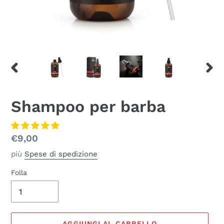
SLIDE
SLID
PRECEDENTE
SUCC
Shampoo per barba
Prezzo
€9,00
normale
più
Spese di spedizione
Folla
AGGIUNGI AL CARRELLO