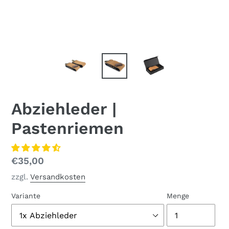
Abziehleder |
Pastenriemen
Normaler
€35,00
Preis
zzgl.
Versandkosten
Variante
Menge