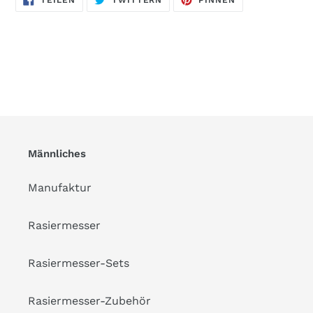
TEILEN
TWITTERN
PINNEN
FACEBOOK
TWITTER
PINTEREST
TEILEN
TWITTERN
PINNEN
Männliches
Manufaktur
Rasiermesser
Rasiermesser-Sets
Rasiermesser-Zubehör