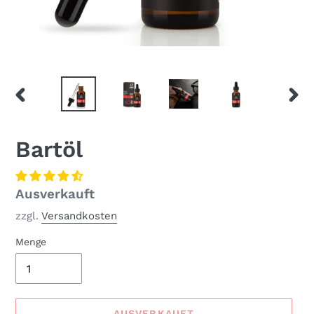
VORHERIGER
NÄC
SCHIEBER
SCHI
Bartöl
Normaler
Ausverkauft
Preis
zzgl.
Versandkosten
Menge
AUSVERKAUFT