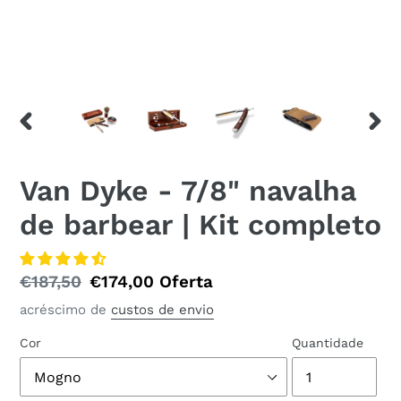
CONTROLE
PRÓ
DESLIZANTE
CON
ANTERIOR
DESL
Van Dyke - 7/8" navalha
de barbear | Kit completo
Preço
€187,50
Preço
€174,00
Oferta
normal
especial
acréscimo de
custos de envio
Cor
Quantidade