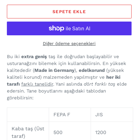
SEPETE EKLE
Diğer ödeme seçenekleri
Bu iki
extra geniş
taş ile doğrudan başlayabilir ve
usturanağzını bilemek için kullanabilirsin. En yüksek
kalitededir (
Made in Germany
),
edelkorund
(yüksek
kaliteli korund) malzemeden yapılmıştır ve
her iki
tarafı
farklı tanelidir
. Yani aslında
dört farklı taş
elde
edersin. Tane boyutlarını aşağıdaki tablodan
görebilirsin:
FEPA F
JIS
Kaba taş (Üst
500
1200
taraf)