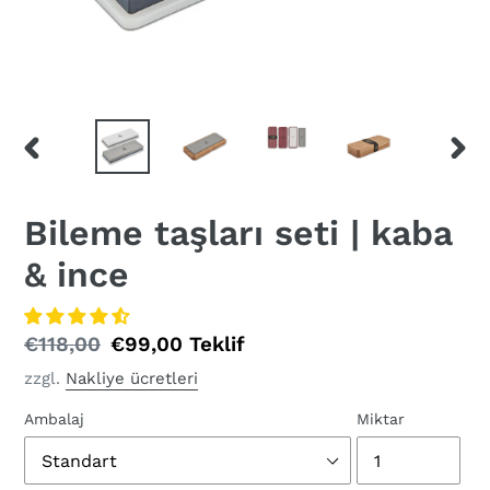
ÖNCEKI
SONR
KAYDIRICI
KAYD
Bileme taşları seti | kaba
& ince
Normal
€118,00
Özel
€99,00
Teklif
fiyat
fiyat
zzgl.
Nakliye ücretleri
Ambalaj
Miktar