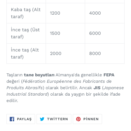
Kaba taş (Alt
1200
4000
taraf)
İnce taş (Üst
1500
6000
taraf)
İnce taş (Alt
2000
8000
taraf)
Taşların
tane boyutları
Almanya'da genellikle
FEPA
değeri (
Fédération Européenne des Fabricants de
Produits Abrasifs
) olarak belirtilir. Ancak
JIS
(
Japanese
Industrial Standard
) olarak da yaygın bir şekilde ifade
edilir.
FACEBOOK'TA
TWITTER'DA
PINTEREST'TE
PAYLAŞ
TWITTERN
PINNEN
PAYLAŞ
TWEET
SABITLEYIN
ATMAK