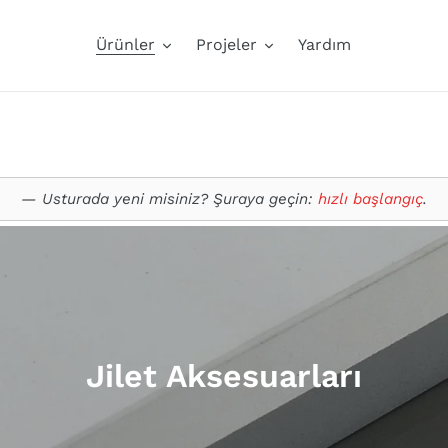
Ürünler
Projeler
Yardım
Usturada yeni misiniz? Şuraya geçin:
hızlı başlangıç
.
K
Jilet Aksesuarları
o