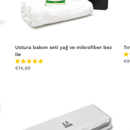
Ustura bakım seti yağ ve mikrofiber bez
Tı
ile
No
€9
Normal
€14,00
fiy
fiyat
2
2
Kumlu
Ku
Bileme
Bi
Taşı
Taş
-
-
Masat
Ma
Kayışı
Kay