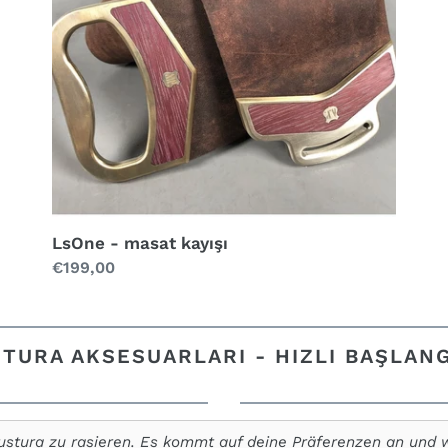
LsOne - masat kayışı
Normal
€199,00
fiyat
TURA AKSESUARLARI - HIZLI BAŞLAN
 ustura zu rasieren. Es kommt auf deine Präferenzen an und wi