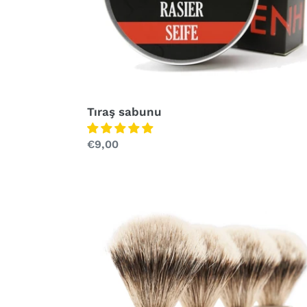
Tıraş sabunu
Normal
€9,00
fiyat
Tıraş
fırçası
-
Equals