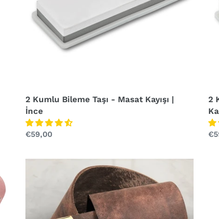
|
|
İnce
Ka
2 Kumlu Bileme Taşı - Masat Kayışı |
2 
İnce
Ka
Normal
€59,00
No
€5
fiyat
fiy
LsOne
-
masat
kayışı