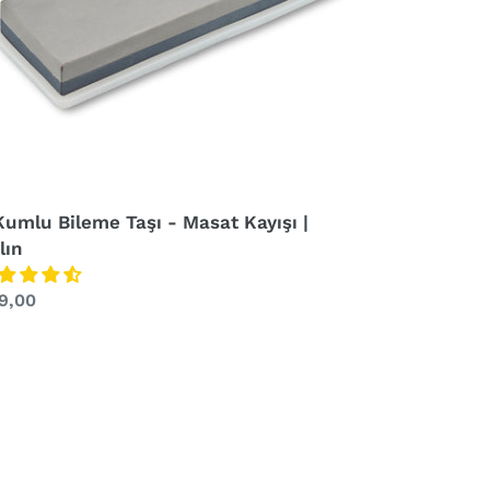
lın
Kumlu Bileme Taşı - Masat Kayışı |
lın
rmal
9,00
at