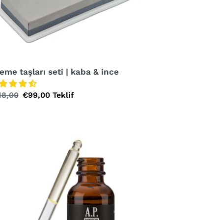
leme taşları seti | kaba & ince
rmal
18,00
Özel
€99,00
Teklif
at
fiyat
aş
ı