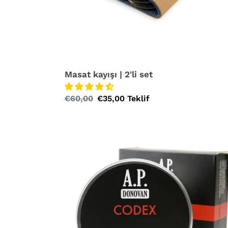
Masat kayışı | 2'li set
Normal
€60,00
Özel
€35,00
Teklif
fiyat
fiyat
Tıraş
sabunu