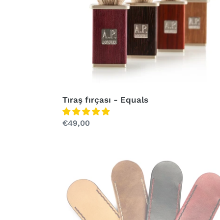
Tıraş fırçası - Equals
Normal
€49,00
fiyat
El
Yapımı
Deri
Ustura
Kılıfı