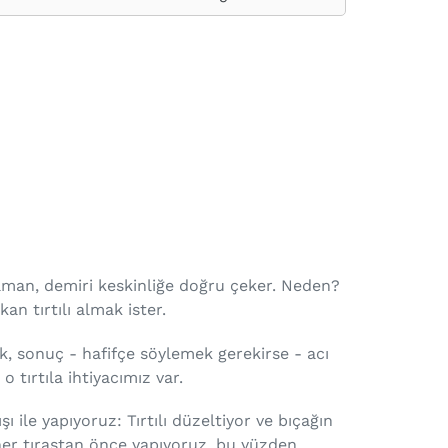
zaman, demiri keskinliğe doğru çeker. Neden?
an tırtılı almak ister.
ık, sonuç - hafifçe söylemek gerekirse - acı
o tırtıla ihtiyacımız var.
 ile yapıyoruz: Tırtılı düzeltiyor ve bıçağın
er tıraştan önce yapıyoruz, bu yüzden