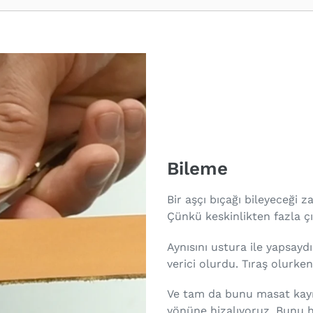
Bileme
Bir aşçı bıçağı bileyeceği 
Çünkü keskinlikten fazla çık
Aynısını ustura ile yapsayd
verici olurdu. Tıraş olurken 
Ve tam da bunu masat kayışı
yönüne hizalıyoruz. Bunu h